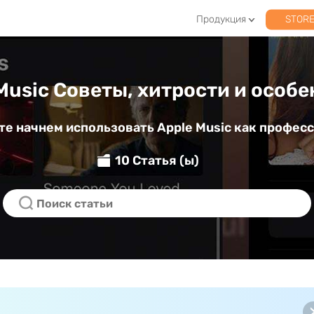
Продукция
STOR
Music Советы, хитрости и особ
те начнем использовать Apple Music как професс
10 Статья (ы)