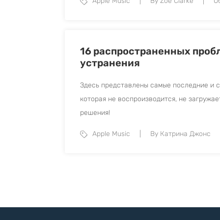
Apple Music
By Zoe Clarke
О
16 распространенных пробле
устранения
Здесь представлены самые последние и са
которая не воспроизводится, не загружает
решения!
Apple Music
By Катрина Джонс