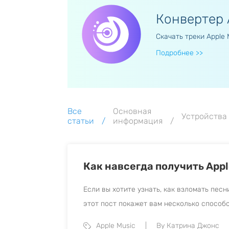
Конвертер 
MX
Скачать треки Apple 
MX
Подробнее
>>
Все
Основная
Устройства
статьи
информация
Как навсегда получить Appl
Если вы хотите узнать, как взломать песн
этот пост покажет вам несколько способо
Apple Music
By Катрина Джонс