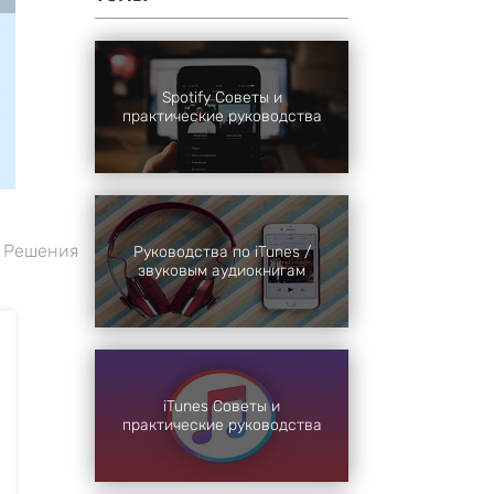
Конвертер музыки
Скачать музыку с YouTube в MP3
Spotify Советы и
Подробнее
>>
практические руководства
Решения
Руководства по iTunes /
звуковым аудиокнигам
iTunes Советы и
практические руководства