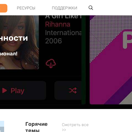
E
РЕСУРСЫ
ПОДДЕРЖКИ
енности
ионал!
Горячие
Смотреть все
темы
>>