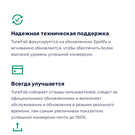
Надежная техническая поддержка
Инт
инт
о
TuneFab фокусируется на обновлениях Spotify и
мгновенно обновляется, чтобы обеспечить более
Этот
высокий уровень успешной конверсии.
япон
язык
поль
испо
Всегда улучшается
ния
TuneFab собирает отзывы пользователей, следит за
Фун
официальными обновлениями и выполняет
для
обслуживание и обновления в режиме реального
что
В ин
времени, тем самым увеличивая показатель
и
вы д
успешной конверсии почти до 100%.
чтобы