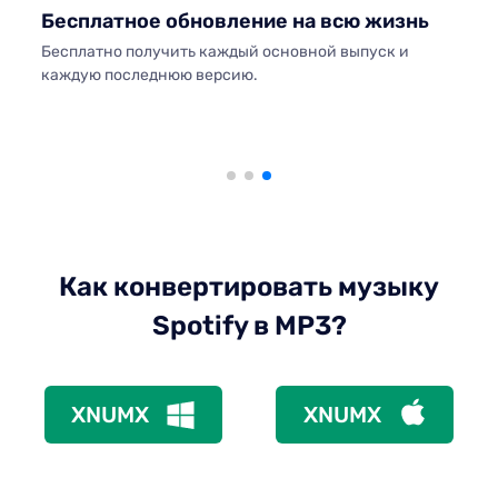
Бесплатное обновление на всю жизнь
Вст
Бесплатно получить каждый основной выпуск и
ией
Посл
каждую последнюю версию.
лище
«Вос
рузки
песн
Как конвертировать музыку
Spotify в MP3?
XNUMX
XNUMX