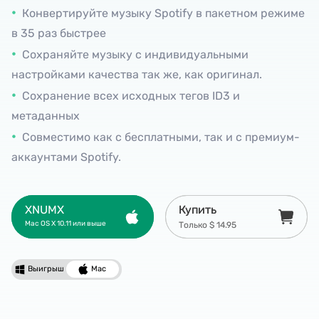
Конвертируйте музыку Spotify в пакетном режиме
в 35 раз быстрее
Сохраняйте музыку с индивидуальными
настройками качества так же, как оригинал.
Сохранение всех исходных тегов ID3 ​​и
метаданных
Совместимо как с бесплатными, так и с премиум-
аккаунтами Spotify.
XNUMX
XNUMX
Купить
Купить
Mac OS X 10.11 или выше
Windows 11 / 10 / 8 / 7
Только $ 14.95
Только $ 14.95
Выигрыш
Mac