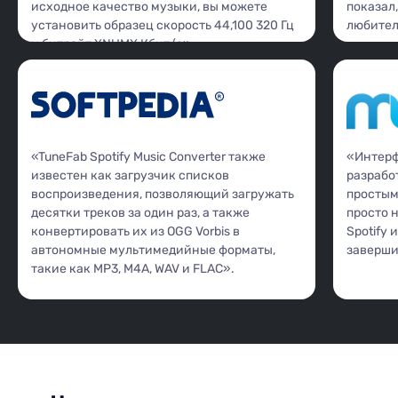
исходное качество музыки, вы можете
показал,
установить образец скорость 44,100 320 Гц
любител
и битрейт XNUMX Кбит/с».
«TuneFab Spotify Music Converter также
«Интерфе
известен как загрузчик списков
разрабо
воспроизведения, позволяющий загружать
простым
десятки треков за один раз, а также
просто 
конвертировать их из OGG Vorbis в
Spotify
автономные мультимедийные форматы,
заверши
такие как MP3, M4A, WAV и FLAC».